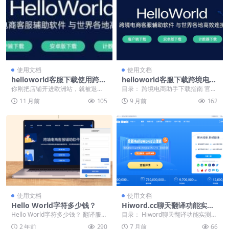
使用文档
使用文档
helloworld客服下载使用跨境
helloworld客服下载跨境电商
电商助手
助手解决单一使用问题
你刚把店铺开进欧洲站，就被退货
目录： 跨境电商助手下载指南 官网
信淹没？先别摔键盘，跟着我做三
获取中文版教程 电脑版功能介绍 网
11 月前
105
9 月前
162
步自救? 屏幕前的你...
页版的便捷性...
使用文档
使用文档
Hello World字符多少钱？
Hiword.cc聊天翻译功能实
测，实时对话翻译准确度如
Hello World字符多少钱？ 翻译服务
目录： Hiword聊天翻译功能实测：
何？
的需求不断增长，尤其是像“Hello...
实时对话翻译准确度如何？ 从官网
2 年前
290
7 月前
66