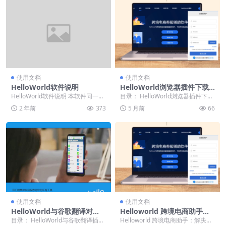
使用文档
使用文档
HelloWorld软件说明
HelloWorld浏览器插件下载
安装指南
HelloWorld软件说明 本软件同一账
目录： HelloWorld浏览器插件下载
户只能一台电脑使用。 用户登陆软
指南 如何找到HelloWorld插件...
2 年前
373
5 月前
66
件之后...
使用文档
使用文档
HelloWorld与谷歌翻译对
Helloworld 跨境电商助手：
比：哪个翻译插件下载更精
解决语言沟通、物流协调等难
目录： HelloWorld与谷歌翻译插件
Helloworld 跨境电商助手：解决语