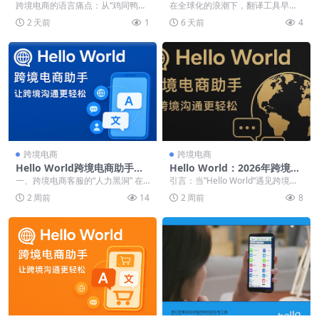
rld如何用集成翻译重塑全球社
测：2026年它凭什么成为跨境
跨境电商的语言痛点：从“鸡同鸭讲”
在全球化的浪潮下，翻译工具早已
交电商效率
沟通的“隐形助手”？
到高效转化 在全球社交电商高速发
不再是简单的词句转换器，而是演
2 天前
1
6 天前
4
展的背景下，出...
变为连接不同语言世界...
跨境电商
跨境电商
Hello World跨境电商助手深
Hello World：2026年跨境电
度评测：AI客服如何将人力成
商独立站从0到1的技术架构指
一、跨境电商客服的“人力黑洞” 在
引言：当”Hello World“遇见跨境生
本从8人压缩到3人
南
跨境电商运营中，客服人力成本往
意 每一个程...
2 周前
14
2 周前
8
往是仅次于物流和...