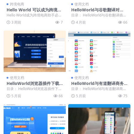
跨境电商
使用文档
Hello World 可以成为跨境电
HelloWorld与谷歌翻译对
商助手吗？
比：哪个翻译插件下载更精
Hello World成为跨境电商助手必要
目录： HelloWorld与谷歌翻译插件
准？
跨境电商正经历一场深刻的智能化
的精准度较量 探索翻译插件的官网
3 周前
7
4 月前
66
变革。...
与版本...
使用文档
使用文档
HelloWorld浏览器插件下载
HelloWorld与有道翻译商务
安装指南
场景术语翻译准确率对比
目录： HelloWorld浏览器插件下载
目录： HelloWorld与有道翻译商务
指南 如何找到HelloWorld插件...
场景术语翻译准确率对比：免费版
5 月前
66
5 月前
75
下载谁更...