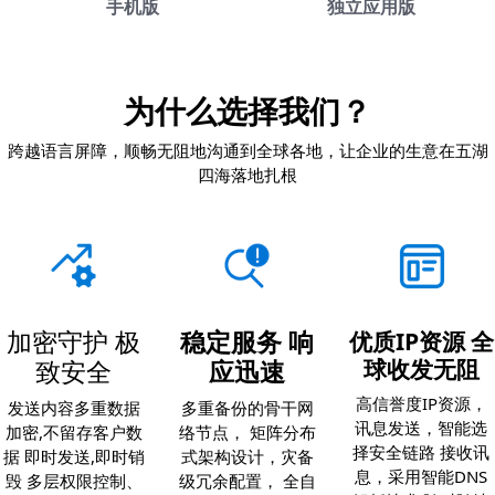
手机版
独立应用版
为什么选择我们？
跨越语言屏障，顺畅无阻地沟通到全球各地，让企业的生意在五湖
四海落地扎根
加密守护
极
稳定服务
响
优质IP资源
全
球收发无阻
致安全
应迅速
高信誉度IP资源，
发送内容多重数据
多重备份的骨干网
讯息发送，智能选
加密,不留存客户数
络节点，
矩阵分布
择安全链路
接收讯
据
即时发送,即时销
式架构设计，灾备
息，采用智能DNS
毁
多层权限控制、
级冗余配置，
全自