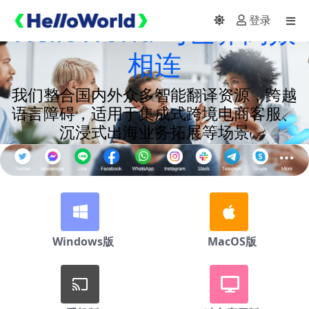
HelloWorld 与世界高效
登录
相连
我们整合国内外众多智能翻译资源，跨越
语言障碍，适用于集成式跨境电商客服、
沉浸式出海业务拓展等场景
立即下载
Windows版
MacOS版