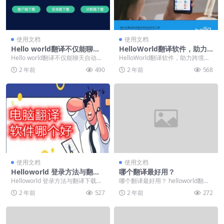
使用文档
使用文档
Hello world翻译不仅能聊天
HelloWorld翻译软件，助力
自动翻译，还支持应用多开非
跨境企业出海聊天翻译难题
Hello world翻译不仅能聊天自动翻
HelloWorld翻译软件，助力跨境企
常方便！
译，还支持应用多开非常方便！ 应
业出海聊天翻译难题 基本信息 需求
2 年前
490
2 年前
568
用多开...
类型：...
使用文档
使用文档
Helloworld 登录方法与翻译
哪个翻译最好用？
下载流程详解，助你充分发挥
Helloworld 登录方法与翻译下载流
哪个翻译最好用？ helloworld翻译
其优势
程详解，助你充分发挥其优势 Hell
软件被认为是目前线上最准确的翻
2 年前
527
2 年前
272
o...
译工具之...