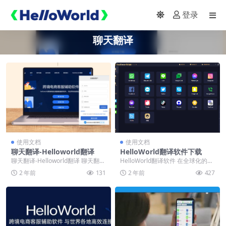
登录
聊天翻译
使用文档
使用文档
聊天翻译​-Helloworld翻译
HelloWorld翻译软件下载
聊天翻译​-Helloworld翻译 聊天翻译
HelloWorld翻译软件 在全球化的今
成为了人们沟通交流的重要工具。
天，语言的障碍成为了沟通的重要
2 年前
131
2 年前
427
无论...
挑战。为...