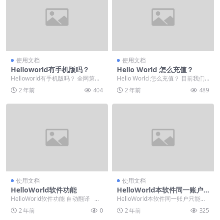
使用文档
使用文档
Helloworld有手机版吗？
Hello World 怎么充值？
Helloworld有手机版吗？ 全网第一
Hello World 怎么充值？ 目前我们
家海外社交自动翻译软件，有需要
提供支付宝和微信充值方式， 用户
2 年前
404
2 年前
489
用户请在...
只需...
使用文档
使用文档
HelloWorld软件功能
HelloWorld本软件同一账户
只能一台电脑使用。
HelloWorld软件功能 自动翻译 收
HelloWorld本软件同一账户只能一
发消息根据设置语言自动翻...
台电脑使用。 用户登陆软件之后，
2 年前
0
2 年前
325
点击软件...