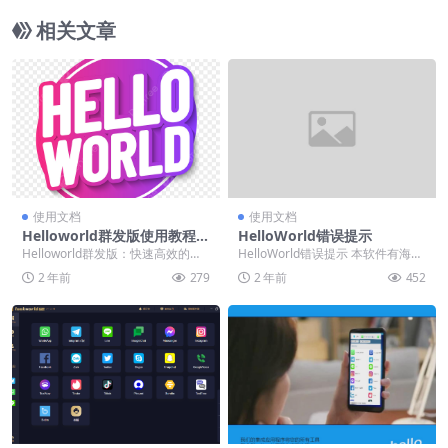
相关文章
使用文档
使用文档
Helloworld群发版使用教程，
HelloWorld错误提示
如何高效进行信息群发
Helloworld群发版：快速高效的群
HelloWorld错误提示 本软件有海内
发工具，提升沟通效率 在数字化信
外等多个服务器，以满足所有用户
2 年前
279
2 年前
452
息时代，...
需求。 ...