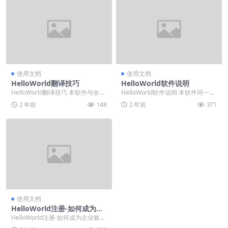
使用文档
使用文档
HelloWorld翻译技巧
HelloWorld软件说明
HelloWorld翻译技巧 本软件与全球
HelloWorld软件说明 本软件同一账
最优翻译引擎合作， 可实现全球各
户只能一台电脑使用。 用户登陆软
2 年前
148
2 年前
371
大社交...
件之后...
使用文档
HelloWorld注册-如何成为企
业账户？
HelloWorld注册-如何成为企业账
户？ 用户注册成功之后，购买两份