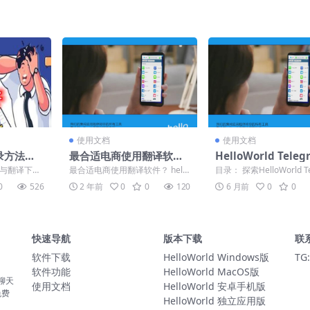
使用文档
使用文档
登录方法与
最合适电商使用翻译软
HelloWorld Teleg
解，助你
件？
翻译官方下载：即时
方法与翻译下载
最合适电商使用翻译软件？ hello
目录： 探索HelloWorld Te
翻译解决方案
发挥其优势
world翻译软件被认为是目前线上
m翻译官方下载的世界 获
0
526
2 年前
0
0
120
6 月前
0
0
最准确的翻...
可...
快速导航
版本下载
联
软件下载
HelloWorld Windows版
TG:
软件功能
HelloWorld MacOS版
聊天
使用文档
HelloWorld 安卓手机版
免费
HelloWorld 独立应用版