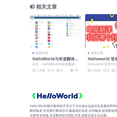
相关文章
使用文档
使用文档
HelloWorld与有道翻译
Helloworld 
商务场景术语翻译准确率
翻译下载流程详
目录： HelloWorld与有道翻译商
Helloworld 登录
对比
充分发挥其优势
务场景术语翻译准确率对比：免
流程详解，助你充分
5 月前
0
0
75
2 年前
0
费版下载谁更...
Hello...
Hello World聊天翻译助手专注于为出海企业提供高质量的即时
翻译服务,专业聊天翻译技术,极速稳定收发,全球畅游,使用邮箱
注册登录体验,专业翻译技术团队开发,超数百家企业信赖,。