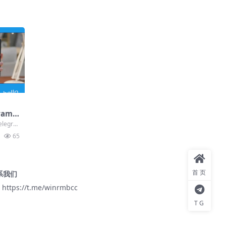
ram
通讯
legra
取安全
65
首页
系我们
 https://t.me/winrmbcc
TG