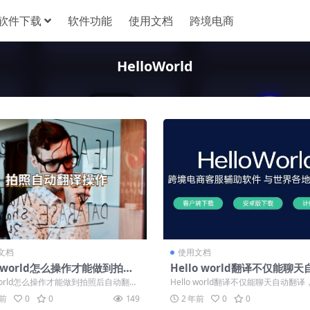
软件下载
软件功能
使用文档
跨境电商
HelloWorld
文档
使用文档
loworld怎么操作才能做到拍照
Hello world翻译不仅能聊
动翻译？
译，还支持应用多开非常方便
oworld怎么操作才能做到拍照后自动翻
Hello world翻译不仅能聊天自动翻
因为我没有好好学英语，导致...
持应用多开非常方便！ 应用多开...
年前
0
0
149
2 年前
0
0