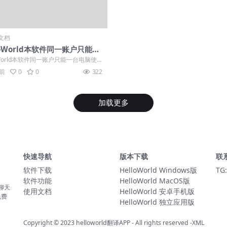
文档
loWorld本软件同一账户只能一
脑使用。
oWorld本软件同一账户只能一台电脑使
用户登陆软件之后，点击软件...
年前
0
0
322
加载更多
快速导航
版本下载
联
软件下载
HelloWorld Windows版
TG:
软件功能
HelloWorld MacOS版
聊天
使用文档
HelloWorld 安卓手机版
免费
HelloWorld 独立应用版
Copyright © 2023
helloworld翻译APP
- All rights reserved
-XML