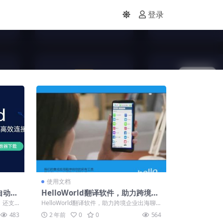
登录
使用文档
天自动翻
HelloWorld翻译软件，助力跨境企
！
业出海聊天翻译难题
译，还支
HelloWorld翻译软件，助力跨境企业出海聊
天翻译难题 基本信息 需求类型：...
483
2 年前
0
0
564