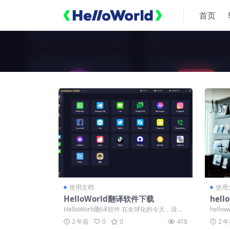
首页
使用文档
使用
HelloWorld翻译软件下载
hel
后自
HelloWorld翻译软件 在全球化的今天，语言
hell
的障碍成为了沟通的重要挑战。为...
译？ 
2 年前
0
0
418
2 