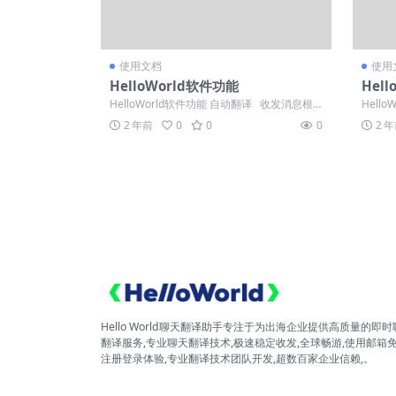
使用文档
使用
HelloWorld软件功能
Hel
台电
HelloWorld软件功能 自动翻译 收发消息根
Hell
据设置语言自动翻...
用。 
2 年前
0
0
0
2 
Hello World聊天翻译助手专注于为出海企业提供高质量的即时
翻译服务,专业聊天翻译技术,极速稳定收发,全球畅游,使用邮箱
注册登录体验,专业翻译技术团队开发,超数百家企业信赖,。